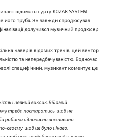
узикант відомого гурту KOZAK SYSTEM
саме його труба. Як завжди спродюсував
ї фіналізації долучився музичний продюсер
ка каверів відомих треків, цей вектор
ьністю та непередбачуваністю. Водночас
доволі специфічний, музикант коментує це
ність і певний виклик. Відомий
ому треба постаратись, щоб не
ба робити одночасно впізнавано
 по-своєму, щоб це було цікаво.
о, щоб мені сподобався якийсь кавер