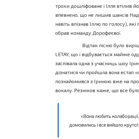
трохи дошліфоване і Ілля втілив й
впевнено, що не лишив шансів Над
навіть впізнав Іллю по голосу), які
обрав команду Дорофеєвої.
Відтак пісню було вирішено
LETAY, що і відбувається майже одр
заспівала одна з учасниць шоу Іри
дізнатися чи пройшла вона естап «
познайомився з Іриною вже на проє
вокалу. Резніков каже, що все було
«Вона любить колаборації,
домовились і все вийшло круто!