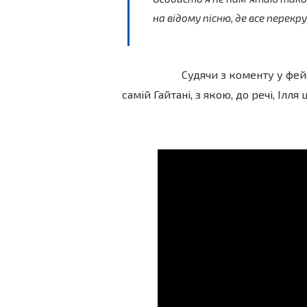
на відому пісню, де все перекр
Судячи з коменту у фейсбуці
самій Гайтані, з якою, до речі, Ілл