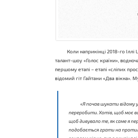
Коли наприкінці 2018-го Іллі 
талант-шоу «Голос країни», водноч
першому етапі – етапі «сліпих про
відомий гіт Гайтани «Два вікна». М
«
Я почав шукати відому у
переробити. Хотів, щоб моє ви
щоб дивувало те, як саме я пе
подобається грати на протил