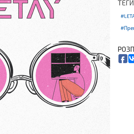
ТЕГИ
LET
Пре
РОЗП