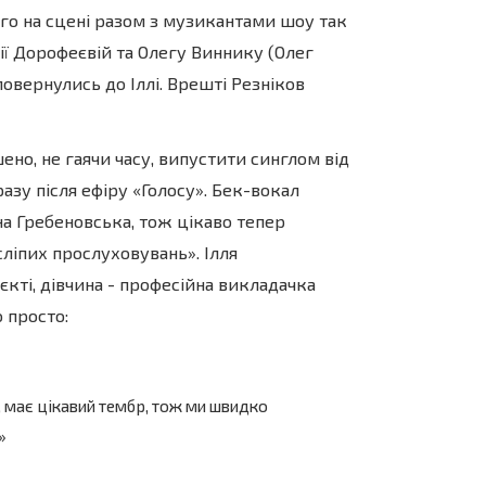
ого на сцені разом з музикантами шоу так
ії Дорофеєвій та Олегу Виннику (Олег
 повернулись до Іллі. Врешті Резніков
, не гаячи часу, випустити синглом від
азу після ефіру «Голосу». Бек-вокал
на Гребеновська, тож цікаво тепер
сліпих прослуховувань». Ілля
кті, дівчина - професійна викладачка
 просто:
 має цікавий тембр, тож ми швидко
»