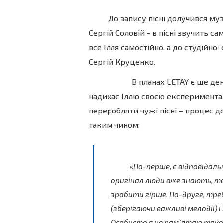
До запису пісні долучився м
Сергій Соловій - в пісні звучить 
все Ілля самостійно, а до студійно
Сергій Круценко.
В планах LETAY є ще декіль
надихає Іллю своєю експериментал
переробляти чужі пісні – процес 
таким чином:
«
По-перше, є відповідаль
оригінал люди вже знають, т
зробити гірше. По-друге, тре
(зберігаючи важливі мелодії) і
Особисто я не пам`ятаю таког