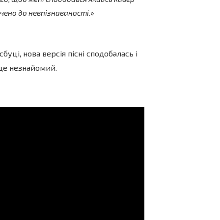
учено до невпізнаваності.
»
, нова версія пісні сподобалась і
я ще незнайомий.