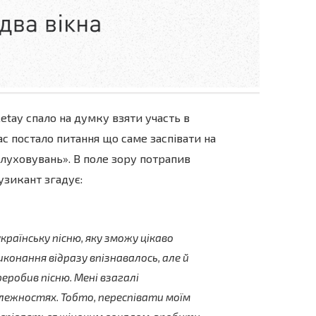
Letay спало на думку взяти участь в
ас постало питання що саме заспівати на
слуховувань». В поле зору потрапив
узикант згадує:
країнську пісню, яку зможу цікаво
конання відразу впізнавалось, але й
реробив пісню. Мені взагалі
ежностях. Тобто, переспівати моїм