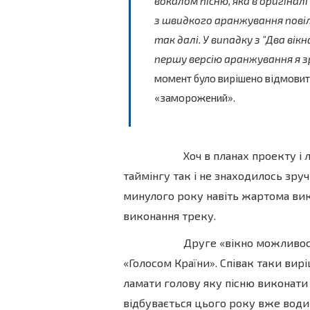
вокалом пісню, яка в оригінал
з швидкого аранжування повільн
так далі. У випадку з "Два вікн
першу версію аранжування я 
момент було вирішено відмовитис
«заморожений».
Хоч в планах проекту і лиш
таймінгу так і не знаходилось зру
минулого року навіть жартома вик
виконання треку.
Друге «вікно можливостей»
«Голосом Країни». Співак таки вир
ламати голову яку пісню виконати
відбувається цього року вже води