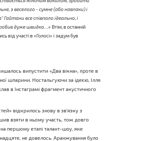
і співається жіночим вокалом, зробити
е, з веселого - сумне (або навпаки) і
а" Гайтани все співпало ідеально, і
зробив дуже швидко…
» Втім, в останній
ь від участі в «Голосі» і задум був
алось випустити «Два вікна», проте в
чної шпарини. Ностальгуючи за ідеєю, Ілля
лав в Інстаграмі фрагмент акустичного
 відкрилось знову в зв’язку з
ішив взяти в ньому участь, тож довго
 на першому етапі талант-шоу, яке
надцяте, не довелось. Аранжування було