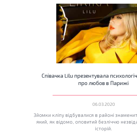
Співачка Lilu презентувала психологі
про любов в Парижі
06.03.2020
Зйомки кліпу відбувалися в районі знамени
який, як відомо, оповитий безліччю незві
історій.