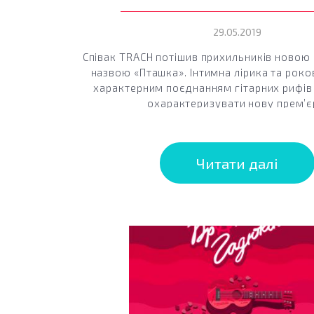
29.05.2019
Співак TRACH потішив прихильників новою
назвою «Пташка». Інтимна лірика та роко
характерним поєднанням гітарних рифів
охарактеризувати нову прем’є
Читати далі