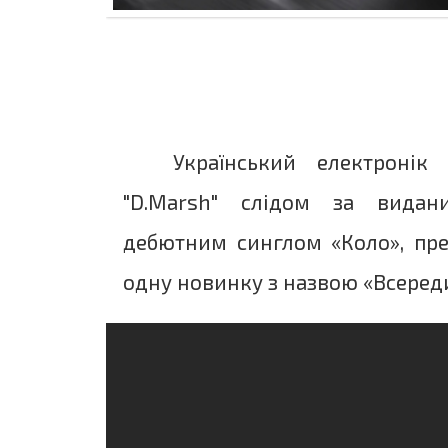
Український електронік
"D.Marsh" слідом за вида
дебютним синглом «Коло», пр
одну новинку з назвою «Всереди