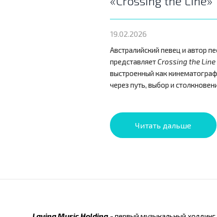
«Crossing the Line»
19.02.2026
Австралийский певец и автор пе
представляет
Crossing the Line
выстроенный как кинематограф
через путь, выбор и столкновени
Читать дальше
Lavina Music Holding
- первый музыкальный холдинг 