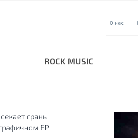
О нас
ROCK MUSIC
есекает грань
графичном EP