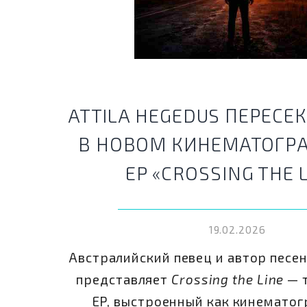
ДРУГА РІКА
РОК
ATTILA HEGEDUS ПЕРЕСЕ
В НОВОМ КИНЕМАТОГ
EP «CROSSING THE 
19.02.2026
Австралийский певец и автор песен
представляет
Crossing the Line
— 
EP, выстроенный как кинемато