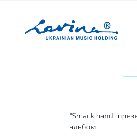
"Smack band" през
альбом