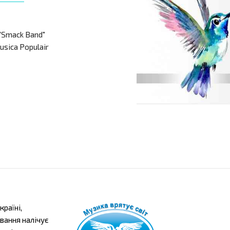
"Smack Band"
usica Populair
країні,
ування налічує