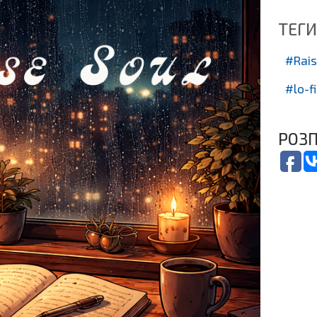
ТЕГИ
Rais
lo-fi
РОЗП