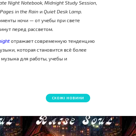
ate Night Notebook
,
Midnight Study Session
,
Pages in the Rain
и
Quiet Desk Lamp
.
оменты ночи — от учебы при свете
инут перед рассветом.
night
отражает современную тенденцию
зыки, которая становится всё более
 музыка для работы, учебы и
СХОЖІ НОВИНИ