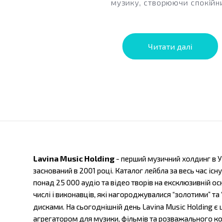
музику, створюючи спокійн
звуковий...
Читати далі
Lavina Music Holding
- перший музичний холдинг в У
заснований в 2001 році. Каталог лейбла за весь час існ
понад 25 000 аудіо та відео творів на ексклюзивній осн
числі і виконавців, які нагороджувалися “золотими” та
дисками. На сьогоднішній день
Lavina Music Holding 
агрегатором для музики, фільмів та розважального ко