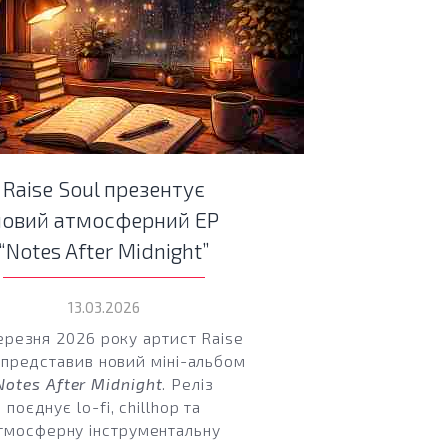
Raise Soul презентує
новий атмосферний EP
“Notes After Midnight”
13.03.2026
ерезня 2026 року артист Raise
 представив новий міні-альбом
Notes After Midnight
. Реліз
поєднує lo-fi, chillhop та
тмосферну інструментальну