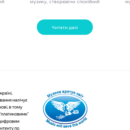
ий
музику, створюючи спокійний
м
звуковий...
Читати далі
країні,
ування налічує
ові, в тому
 “платиновими”
є цифровим
нтенту по