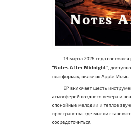
13 марта 2026 года состоялс
“Notes After Midnight”
, доступн
платформах, включая Apple Music.
EP включает шесть инструм
атмосферой позднего вечера и ночн
спокойные мелодии и теплое звуч
пространства, где мысли становятс
сосредоточиться.