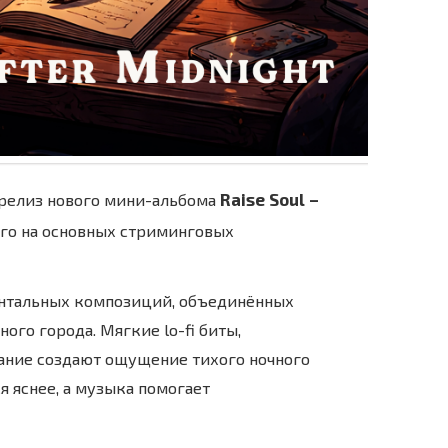
Raise Soul –
я релиз нового мини-альбома
ого на основных стриминговых
ентальных композиций, объединённых
ого города. Мягкие lo-fi биты,
ание создают ощущение тихого ночного
я яснее, а музыка помогает