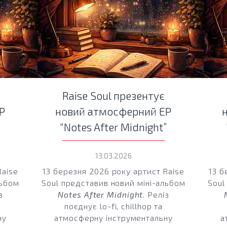
Raise Soul презентує
P
новий атмосферний EP
”
“Notes After Midnight”
13.03.2026
Raise
13 березня 2026 року артист Raise
13 б
льбом
Soul представив новий міні-альбом
Soul
з
Notes After Midnight
. Реліз
поєднує lo-fi, chillhop та
ну
атмосферну інструментальну
а