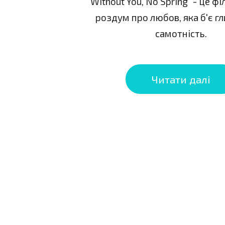
"Without You, No Spring" - це 
роздум про любов, яка б'є гл
самотність.
Читати далі