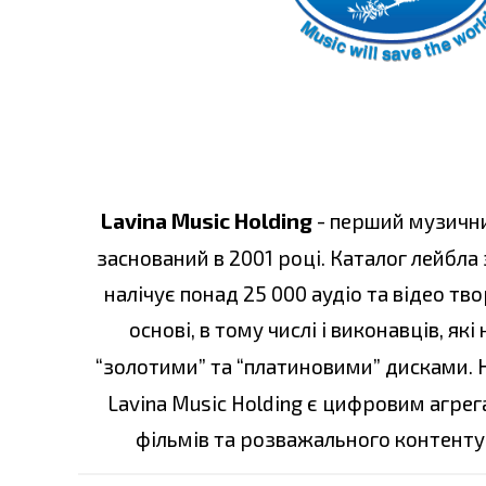
Lavina Music Holding
- перший музични
заснований в 2001 році. Каталог лейбла 
налічує понад 25 000 аудіо та відео тв
основі, в тому числі і виконавців, я
“золотими” та “платиновими” дисками. 
Lavina Music Holding є цифровим агре
фільмів та розважального контенту 