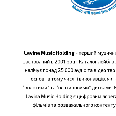
Lavina Music Holding
- перший музични
заснований в 2001 році. Каталог лейбла 
налічує понад 25 000 аудіо та відео тв
основі, в тому числі і виконавців, я
“золотими” та “платиновими” дисками. 
Lavina Music Holding є цифровим агре
фільмів та розважального контенту 