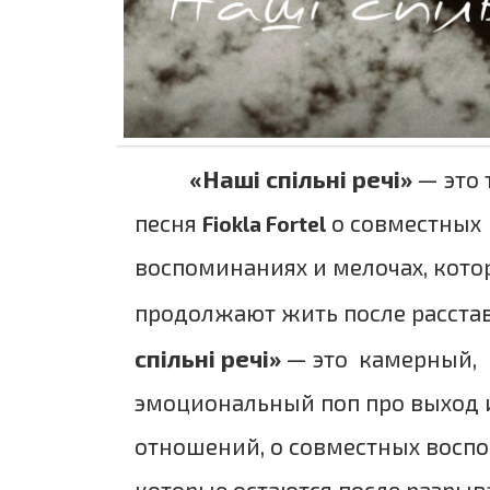
«Наші спільні речі»
— это 
песня
о совместных
Fiokla Fortel
воспоминаниях и мелочах, кото
продолжают жить после расста
спільні речі»
— это камерный,
эмоциональный поп про выход 
отношений, о совместных восп
которые остаются после разрыва