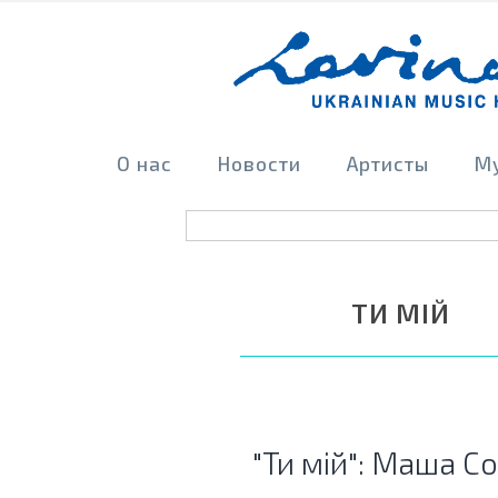
О нас
Новости
Артисты
М
ТИ МІЙ
"Ти мій": Маша С