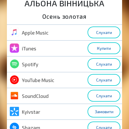
АЛЬОНА ВІННИЦЬКА
Осень золотая
Apple Music
Слухати
iTunes
Купити
Spotify
Слухати
YouTube Music
Слухати
SoundCloud
Слухати
Kyivstar
Замовити
Shazam
Слухати