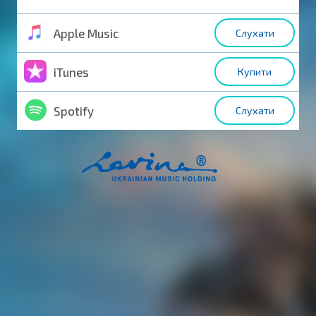
Apple Music
Слухати
iTunes
Купити
Spotify
Слухати