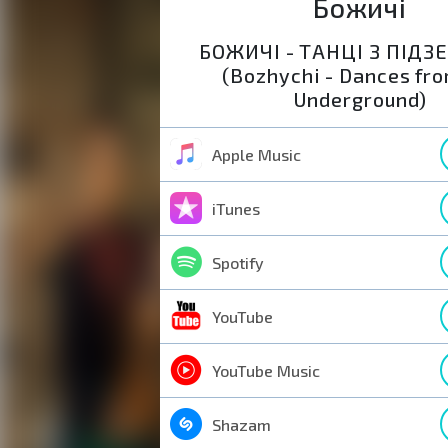
Божичі
БОЖИЧІ - ТАНЦІ З ПІД
(Bozhychi - Dances fro
Underground)
Apple Music
iTunes
Spotify
YouTube
YouTube Music
Shazam